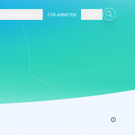
TEM-KATEGORIEN
FÜR ANBIETER
MEHR
Gehalts- und Buchhaltungswesen
Workforce Management System
re
Ticketsystem und Helpdesk
m
Aufgabenverwaltungssystem
Helpdesk-System