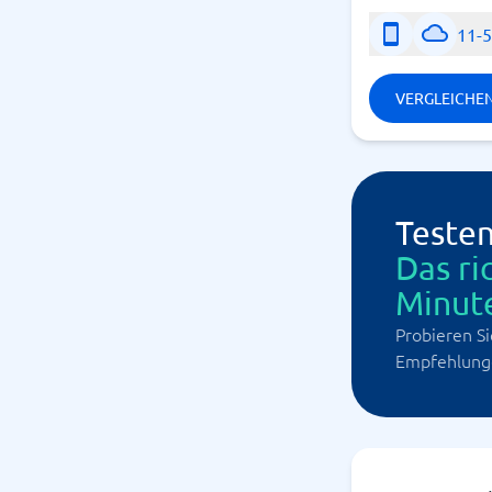
11-
VERGLEICHE
Testen
Das ri
Minut
Probieren Si
Empfehlunge