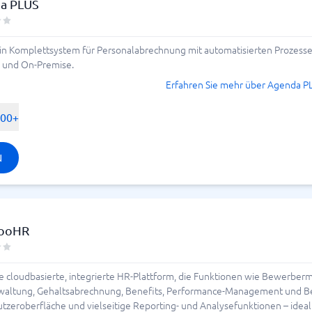
a PLUS
in Komplettsystem für Personalabrechnung mit automatisierten Prozessen,
S und On-Premise.
Erfahren Sie mehr über Agenda P
500+
N
ooHR
 cloudbasierte, integrierte HR-Plattform, die Funktionen wie Bewerber
ltung, Gehaltsabrechnung, Benefits, Performance-Management und Beric
nutzeroberfläche und vielseitige Reporting- und Analysefunktionen – ide