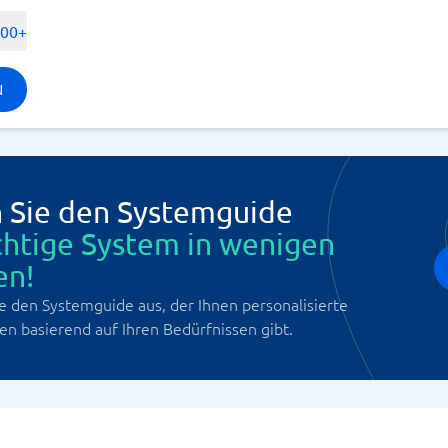
500+
N
 Sie den Systemguide
chtige System in wenigen
en!
e den Systemguide aus, der Ihnen personalisierte
n basierend auf Ihren Bedürfnissen gibt.