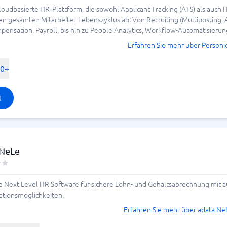
systeme gibt es auf
 cloudbasierte HR‑Plattform, die sowohl Applicant Tracking (ATS) als au
 den gesamten Mitarbeiter-Lebenszyklus ab: Von Recruiting (Multiposting,
nsation, Payroll, bis hin zu People Analytics, Workflow-Automatisierung 
Erfahren Sie mehr über Personi
unahme an neuen Anbietern im Bereich
ahren waren jedoch mehrere Übernahmen
00+
em Markt die kleineren aufkauften, die
stem entwickelt hatten. Bei
artiert - und uns darauf spezialisiert,
N
 damit es für Sie einfacher wird, eine
ergleich zu starten, um das
 zu Ihrem Unternehmen passt.
 NeLe
ate
ne Next Level HR Software für sichere Lohn- und Gehaltsabrechnung mit
rationsmöglichkeiten.
Erfahren Sie mehr über adata Ne