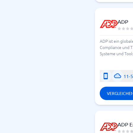
ADP
ADP ist ein globa
Compliance und Ta
Systeme und Tools
11-
VERGLEICHE
ADP E