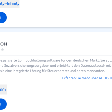
ity--Infinity
N
SON
spezialisierte Lohnbuchhaltungssoftware für den deutschen Markt. Sie au
und Sozialversicherungsvorgaben und erleichtert den Datenaustausch mi
sie eine integrierte Lösung für Steuerberater und deren Mandanten.
Erfahren Sie mehr über ADDIS
500+
N