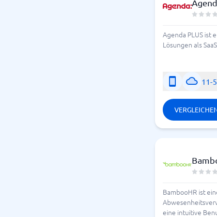
Agend
Agenda PLUS ist e
Lösungen als Saa
11-
VERGLEICHE
Bamb
BambooHR ist eine
Abwesenheitsverwa
eine intuitive Be