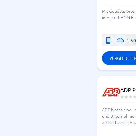
Mit cloudbasierte
integriert HCM-Fu
1-5
VERGLEICHE
ADP P
ADP bietet eine u
und Unternehmen b
Zeitwirtschaft, A