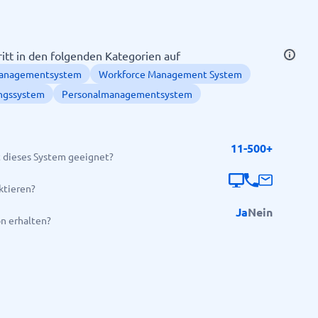
tt in den folgenden Kategorien auf
anagementsystem
Workforce Management System
ngssystem
Personalmanagementsystem
11-500+
 dieses System geeignet?
Alle Kategorien anzeigen
→
ktieren?
Ja
Nein
on erhalten?