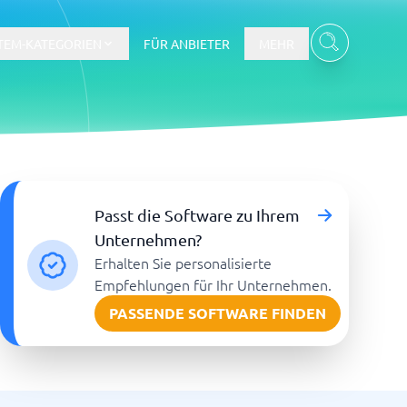
TEM-KATEGORIEN
FÜR ANBIETER
MEHR
Gehalts- und Buchhaltungswesen
Passt die Software zu Ihrem
Workforce Management System
Unternehmen?
Erhalten Sie personalisierte
re
Empfehlungen für Ihr Unternehmen.
PASSENDE SOFTWARE FINDEN
Ticketsystem und Helpdesk
m
Aufgabenverwaltungssystem
Helpdesk-System