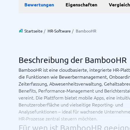
Bewertungen
Eigenschaften
Vergleic
Personalmanagementsystem
Vereinbarung & Unterzeichnung
Zeit & 
Startseite
/
HR-Software
/
BambooHR
Dokumentenmanagementsystem
Projektm
Vertragsmanagementsystem
Ressourc
Zeiterfa
Beschreibung der BambooHR
Nicht sicher, welches System?
BambooHR ist eine cloudbasierte, integrierte HR-Plat
Der Systemleitfaden findet in wenigen Minuten das Richti
die Funktionen wie Bewerbermanagement, Onboardin
Zeiterfassung, Abwesenheitsverwaltung, Gehaltsabre
Benefits, Performance-Management und Berichtersta
vereint. Die Plattform bietet mobile Apps, eine intuiti
Benutzeroberfläche und vielseitige Reporting- und
Analysefunktionen – ideal für wachsende Unternehme
HR‑Prozesse zentral steuern möchten.
Für wen ist BambooHR geeign