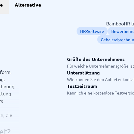
he
Alternative
Projekte
BambooHR tri
HR-Software
Bewerberm
anagement-Tools
enplanungstools
Gehaltsabrechnu
ssungssystem
Größe des Unternehmens
Für welche Unternehmensgröße ist
Startanleitung
tform,
Unterstützung
ge.
g,
Wie können Sie den Anbieter konta
chnung,
Testzeitraum
ttung
Kann ich eine kostenlose Testversi
ve
n, die
et?