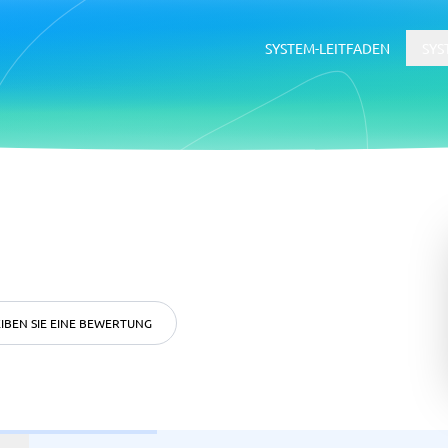
SYSTEM-LEITFADEN
SYS
erce
ERP
ce-Plattformen
ERP-System
Buchhaltungssoftware
Supply-Chain-Management-Softwa
WMS-System
IBEN SIE EINE BEWERTUNG
ätsmanagementsystem
Rekrutierung &
Bewerbermanagementsyste
ftware
tsmanagementsystem
Bewerbermanagementsystem