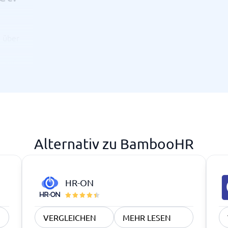
 über
t auf
ltung
n Deutsch
eams
Alternativ zu BambooHR
HR-ON
VERGLEICHEN
MEHR LESEN