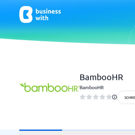
CRM & Marketing
E-Comm
BambooHR
CRM
E-Commer
BambooHR
SCHRE
HR & Talent
Qualit
HR-Software
Praxisso
LMS
Qualitä