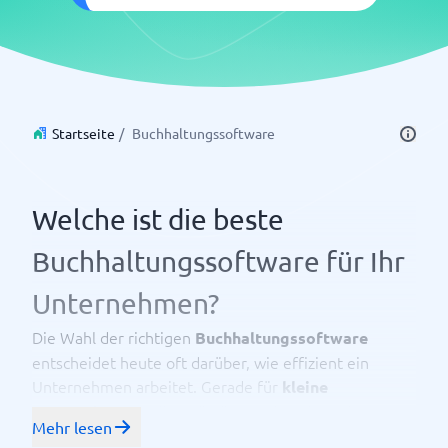
Startseite
/
Buchhaltungssoftware
Welche ist die beste
Buchhaltungssoftware für Ihr
Unternehmen?
Die Wahl der richtigen
Buchhaltungssoftware
entscheidet heute oft darüber, wie effizient ein
Unternehmen arbeitet. Gerade für
kleine
, Selbstständige und wachsende Teams
Unternehmen
Mehr lesen
wird eine moderne
online Buchhaltungssoftware