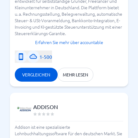
entwickelt für selbstständige Gründer, Freelancer und
Integration von
Kleinunternehmer in Deutschland. Die Plattform bietet
E Commerce
Shopsystemen
u. a. Rechnungsstellung, Belegverwaltung, automatische
Steuer- & USt-Voranmeldung, Bankkonto-Integration, E-
Erstellung
Invoicing und KI-gestützte Steuerunterstützung mit einer
Steuererklärungs-Garantie.
Rechnungsstellung
professioneller
Rechnungen
Erfahren Sie mehr über accountable
Überblick über
1-500
Offene Posten
unbezahlte
Rechnungen
VERGLEICHEN
MEHR LESEN
Viele Unternehmen achten zusätzlich auf einen
kostenlosen
oder einen längeren
Test
, bevor sie sich entscheiden.
Testzeitraums
ADDISON
DATEV Schnittstelle und
DATEV Export
Addison ist eine spezialisierte
Lohnbuchhaltungssoftware für den deutschen Markt. Sie