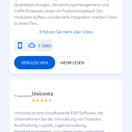
Qualitätsprüfungen, Abweichungsmanagement und
kleine Unternehmen
CAPA-Prozessen direkt im Produktionsablauf. Der
modulare Aufbau und die tiefe Integration machen Odoo
zu einer flex...
Für viele
steht vor allem die
kleine Unternehmen
Erfahren Sie mehr über Odoo
einfache Bedienung im Mittelpunkt. Eine gute
sollte ohne lange Einarbeitung
Buchhaltungslösung
1-500+
funktionieren und typische
Buchhaltungsaufgaben
mit wenigen Klicks erledigen.
VERGLEICHEN
MEHR LESEN
Dazu gehören unter anderem:
Rechnungen schreiben
Verwaltung von
Belegen
Uniconta
Erstellung von
Angeboten
digitale Verarbeitung von
E Rechnungen
Uniconta ist eine cloudbasierte ERP-Software, die
automatische Zuordnung von Einnahmen und
Unternehmen bei der Verwaltung von Finanzen,
Ausgaben
Buchhaltung, Logistik, Lagerverwaltung,
Projektmanagement und vielem mehr unterstützt.