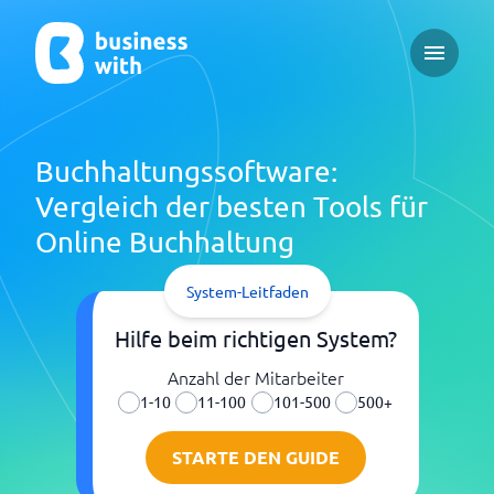
Open ma
Buchhaltungssoftware:
Vergleich der besten Tools für
Online Buchhaltung
System-Leitfaden
Hilfe beim richtigen System?
Anzahl der Mitarbeiter
1-10
11-100
101-500
500+
STARTE DEN GUIDE