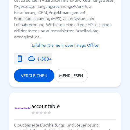
Kriterium
Bedeutung
KI-gestützter Eingangsrechnungs-Workflow,
Fakturierung, CRM, Projektmanagement,
Wie intuitiv ist das
Nutzerfreundlichkeit
Produktionsplanung (MPS), Zeiterfassung und
Programm?
Lohnabrechnung. Wir bieten eine offene API, die einen
effizienteren und automatisierten Arbeitsalltag
Unterstützt die
ermöglicht, da...
Funktionen
Software EÜR, Bilanz
Erfahren Sie mehr über Finago Office
und GuV?
1-500+
Einfacher Austausch
DATEV Schnittstelle
mit dem
Steuerberater
VERGLEICHEN
MEHR LESEN
Direkte Übertragung
Elster Schnittstelle
der Steuerdaten
accountable
Automatischer
Online Banking
Abgleich von
Zahlungen
Cloudbasierte Buchhaltungs- und Steuerlösung,