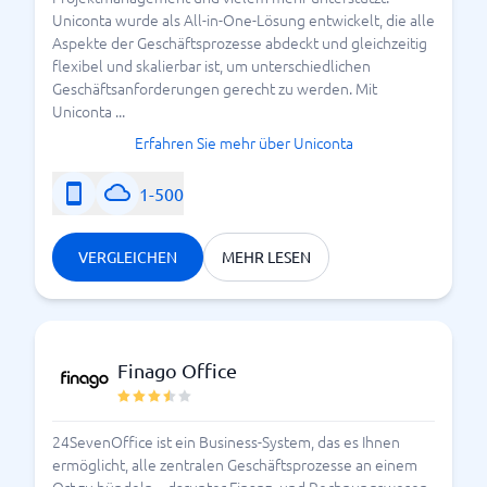
Unterstützung der
Umsatzsteuer Voranmeldung
Uniconta wurde als All-in-One-Lösung entwickelt, die alle
Export von
Steuerdaten
Aspekte der Geschäftsprozesse abdeckt und gleichzeitig
flexibel und skalierbar ist, um unterschiedlichen
Gerade bei wachsender Unternehmensgröße wird
Geschäftsanforderungen gerecht zu werden. Mit
eine skalierbare
wichtig. Viele Anbieter
Software
Uniconta ...
setzen deshalb auf eine flexible
-Lösung, damit
Cloud
Erfahren Sie mehr über Uniconta
Nutzer jederzeit Zugriff auf ihre Daten haben.
1-500
Buchhaltungssoftware im
Vergleich: Welche
VERGLEICHEN
MEHR LESEN
Unterschiede gibt es?
Ein guter
Buchhaltungssoftware Vergleich
Finago Office
betrachtet nicht nur den Preis, sondern auch
Funktionen, Nutzerfreundlichkeit und Erweiterungen.
24SevenOffice ist ein Business-System, das es Ihnen
Wichtige Kriterien im Vergleich:
ermöglicht, alle zentralen Geschäftsprozesse an einem
Ort zu bündeln – darunter Finanz- und Rechnungswesen,