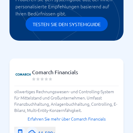
Gewinnermittlung
personalisierte Empfehlungen basierend auf
EÜR
Ihren Bedürfnissen gibt.
Bilanz
TESTEN SIE DEN SYSTEMGUIDE
Gewinn und Verlustrechnung GuV
All in One Lösung für moderne Unternehmen
Comarch Financials
ollwertiges Rechnungswesen- und Controlling-System
für Mittelstand und Großunternehmen. Umfasst
Finanzbuchhaltung, Anlagenbuchhaltung, Controlling, E-
Bilanz, Multi-Entity-Konzernfähigkeit.
Erfahren Sie mehr über Comarch Financials
11-500+