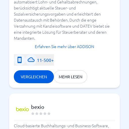
automatisiert Lohn- und Gehaltsabrechnungen,
Die
gehört mittlerweile zu den
DATEV Schnittstelle
berücksichtigt aktuelle Steuer- und
wichtigsten Funktionen moderner
Sozialversicherungsvorgaben und erleichtert den
Buchhaltungsprogramme. Sie erleichtert die
Datenaustausch mit Behörden. Durch die enge
Verzahnung mit Kanzleisoftware und DATEV bietet sie
erheblich,
Zusammenarbeit mit dem Steuerberater
eine integrierte Lösung für Steuerberater und deren
da Buchungsdaten direkt exportiert werden können.
Mandanten.
Ein sauberer
spart nicht nur Zeit,
DATEV Export
Erfahren Sie mehr über ADDISON
sondern reduziert auch Fehler bei der Übergabe der
Daten. Besonders Unternehmen mit vielen
11-500+
Geschäftsvorfällen profitieren davon.
Viele Anbieter unterstützen inzwischen:
VERGLEICHEN
MEHR LESEN
DATEV Buchungsstapel
DATEV Unternehmen Online
automatische Steuerdaten-Übertragung
bexio
digitale Belegarchivierung
Cloud-basierte Buchhaltungs- und Business-Software,
Für Steuerberater ist eine funktionierende DATEV-