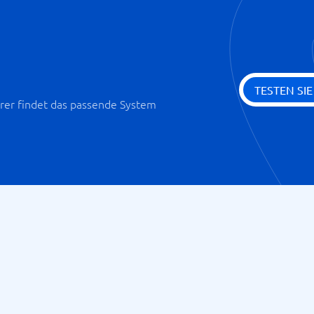
Verwaltung mehrerer Tarifvert
Zeiterfassung
Überweisungsdatei
TESTEN SI
er findet das passende System