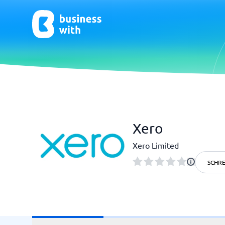
CRM & Marketing
E-Comm
Xero
CRM
E-Commer
Xero Limited
SCHRE
HR & Talent
Qualit
HR-Software
Praxisso
LMS
Qualitä