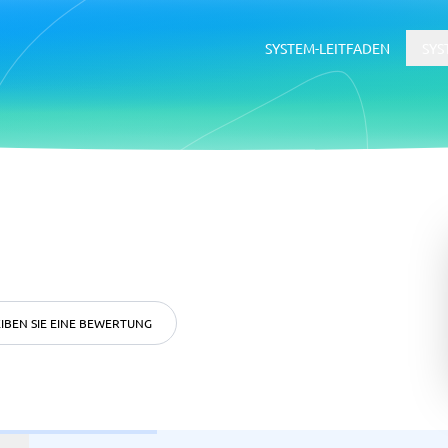
SYSTEM-LEITFADEN
SYS
erce
ERP
ce-Plattformen
ERP-System
Buchhaltungssoftware
Supply-Chain-Management-Softwa
WMS-System
IBEN SIE EINE BEWERTUNG
ätsmanagementsystem
Rekrutierung &
Bewerbermanagementsyste
ftware
tsmanagementsystem
Bewerbermanagementsystem