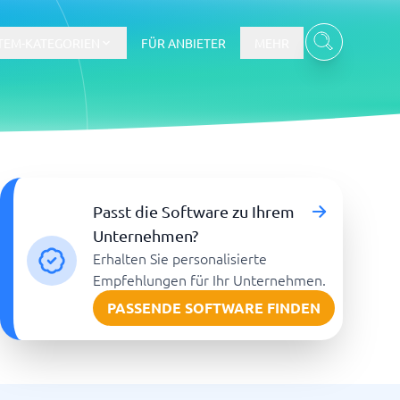
TEM-KATEGORIEN
FÜR ANBIETER
MEHR
Gehalts- und Buchhaltungswesen
Passt die Software zu Ihrem
Workforce Management System
Unternehmen?
Erhalten Sie personalisierte
re
Empfehlungen für Ihr Unternehmen.
PASSENDE SOFTWARE FINDEN
Ticketsystem und Helpdesk
m
Aufgabenverwaltungssystem
Helpdesk-System