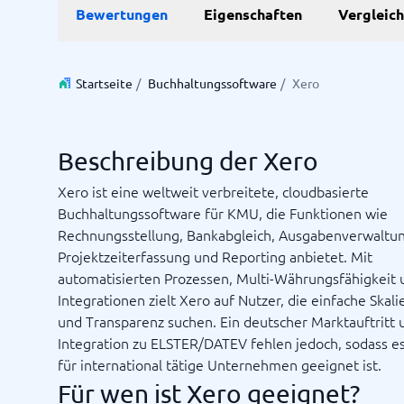
Bewertungen
Eigenschaften
Vergleic
Personalmanagementsystem
Vereinbarung & Unterzeichnung
Zeit & 
Startseite
/
Buchhaltungssoftware
/
Xero
Dokumentenmanagementsystem
Projektm
Vertragsmanagementsystem
Ressourc
Zeiterfa
Beschreibung der Xero
Xero ist eine weltweit verbreitete, cloudbasierte
Nicht sicher, welches System?
Buchhaltungssoftware für KMU, die Funktionen wie
Der Systemleitfaden findet in wenigen Minuten das Richti
Rechnungsstellung, Bankabgleich, Ausgabenverwaltun
Projektzeiterfassung und Reporting anbietet. Mit
automatisierten Prozessen, Multi-Währungsfähigkeit 
Integrationen zielt Xero auf Nutzer, die einfache Skali
und Transparenz suchen. Ein deutscher Marktauftritt 
Integration zu ELSTER/DATEV fehlen jedoch, sodass e
für international tätige Unternehmen geeignet ist.
Für wen ist Xero geeignet?