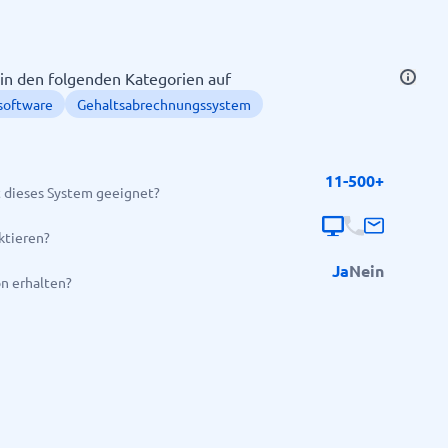
t in den folgenden Kategorien auf
software
Gehaltsabrechnungssystem
11-500+
 dieses System geeignet?
Alle Kategorien anzeigen
→
ktieren?
Ja
Nein
on erhalten?