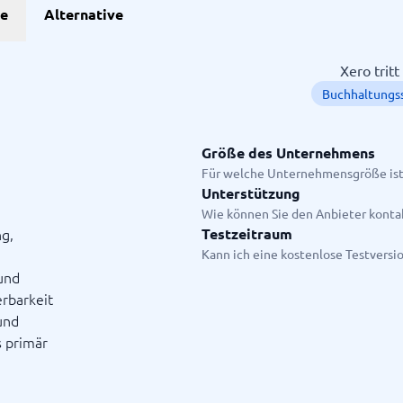
he
Alternative
Projekte
Xero trit
Buchhaltungs
anagement-Tools
enplanungstools
ssungssystem
Größe des Unternehmens
Für welche Unternehmensgröße ist
Unterstützung
Startanleitung
Wie können Sie den Anbieter konta
ge.
g,
Testzeitraum
Kann ich eine kostenlose Testversi
und
erbarkeit
und
s primär