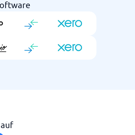
software
 auf