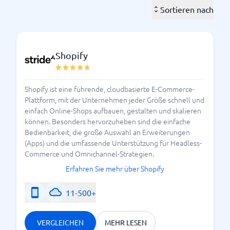
funktionieren.
Sortieren nach
Wenn Ihr Unternehmen schnell wächst, ist eine
. Das
"kopflose" Plattform am besten geeignet
bedeutet die Trennung das Erscheinungsbild des
Shopify
digitalen Ladens von den Geschäftsprozessen
dahinter. Dann können Sie selbst Ihre Lösung und alle
Shopify ist eine führende, cloudbasierte E-Commerce-
dahinter stehenden Funktionen selbst anpassen und
Plattform, mit der Unternehmen jeder Größe schnell und
fühlen sich so nicht Sie sich eingesperrt. Sie können
einfach Online-Shops aufbauen, gestalten und skalieren
es wählen
beste E-Commerce-Plattform für
können. Besonders hervorzuheben sind die einfache
, den besten den Content-Management-
Zahlungen
Bedienbarkeit, die große Auswahl an Erweiterungen
Anbieter. Und so weiter.
(Apps) und die umfassende Unterstützung für Headless-
Commerce und Omnichannel-Strategien.
Wie Sie sehen können, gibt es viel zu entscheiden,
Erfahren Sie mehr über Shopify
bevor
für Ihr
Sie die beste Webshop-Plattform
spezielles Unternehmen auswählen. Sich ganz auf das
11-500+
Aussehen zu konzentrieren, kann einfach sein, aber
die Geschäftslogik dahinter und die
VERGLEICHEN
MEHR LESEN
Benutzerfreundlichkeit sind unglaublich wichtig,