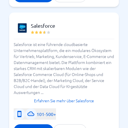
damit alles optimal funktioniert. Es braucht Zeit und
kostet vor allem viel Geld, wenn Sie die E-Plattform
wechseln müssen. Machen Sie daher unbedingt Ihre
Hausaufgaben -
lesen Sie sich ein, schreiben Sie ein
Salesforce
Pflichtenheft, legen Sie ein Budget fest und
überlegen Sie was Sie haben müssen und worauf
Salesforce ist eine führende cloudbasierte
Vergleichen Sie E-
Sie eventuell verzichten können.
Unternehmensplattform, die ein modulares Ökosystem
Commerce-Plattformen und wählen Sie den besten
für Vertrieb, Marketing, Kundenservice, E-Commerce und
Anbieter nach Ihren Bedürfnisse und Anforderungen.
Datenmanagement bietet. Die Plattform kombiniert ein
starkes CRM mit skalierbaren Modulen wie der
Was sollte ich bei der Auswahl
Salesforce Commerce Cloud (für Online-Shops und
B2B/B2C-Handel), der Marketing Cloud, der Service
einer E-Commerce-Plattform
Cloud und der Data Cloud für KI-gestützte
Auswertungen ...
beachten?
Erfahren Sie mehr über Salesforce
Die Wahl einer E-Commerce-Plattform ist keine
Entscheidung, die Sie im Handumdrehen treffen
101-500+
sollten, aber wenn Sie ein paar einfache Tipps
befolgen, wird sie leichter fallen: