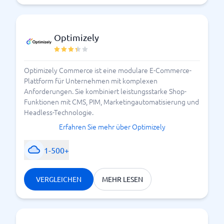
Skalierbarkeit
Welche Ziele verfolgen Sie mit Ihrem Unternehmen?
Suchen Sie eine E-Commerce-Plattformlösung, mit
Optimizely
der Sie wachsen können und die skalierbar ist.
Vergessen Sie auch nicht, dass die Plattform zu
bestimmten Zeiten eine höhere Auslastung
Optimizely Commerce ist eine modulare E-Commerce-
verkraften muss. Sie wollen keine Plattform, deren
Plattform für Unternehmen mit komplexen
Technologie wackelig und anfällig ist und die Sie am
Anforderungen. Sie kombiniert leistungsstarke Shop-
Wachstum hindert.
Funktionen mit CMS, PIM, Marketingautomatisierung und
Headless-Technologie.
Brauchen Sie mehr Hilfe? Vergleichen Sie und finden
Erfahren Sie mehr über Optimizely
Sie das richtige System hier bei uns auf BusinessWith.
1-500+
Anbieter von E-Commerce-Plattformen vergleichen
VERGLEICHEN
MEHR LESEN