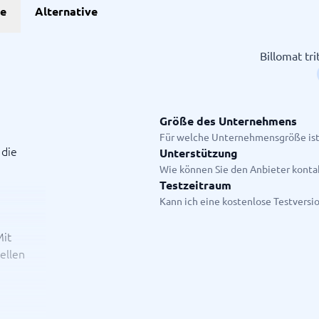
he
Alternative
Projekte
Billomat tr
anagement-Tools
enplanungstools
ssungssystem
Größe des Unternehmens
Für welche Unternehmensgröße ist
 die
Unterstützung
Startanleitung
Wie können Sie den Anbieter konta
ge.
Testzeitraum
Kann ich eine kostenlose Testversi
Mit
ellen