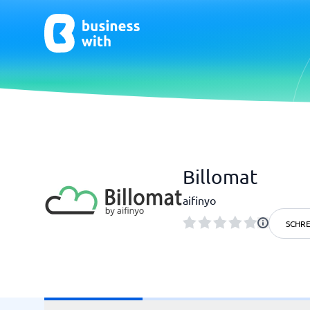
CRM & Marketing
E-Comm
Billomat
CRM
E-Commer
aifinyo
SCHRE
HR & Talent
Qualit
HR-Software
Praxisso
LMS
Qualitä