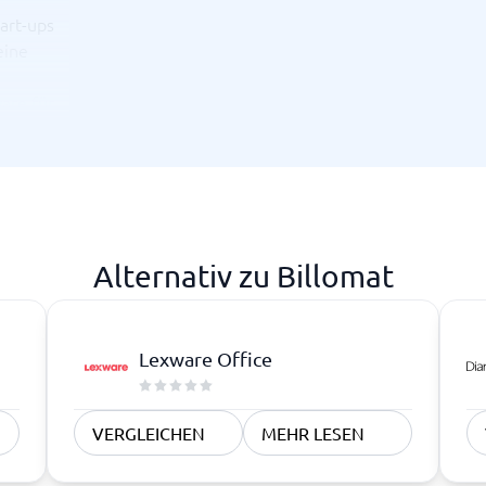
tart-ups
eine
are für
und
Alternativ zu Billomat
Lexware Office
VERGLEICHEN
MEHR LESEN