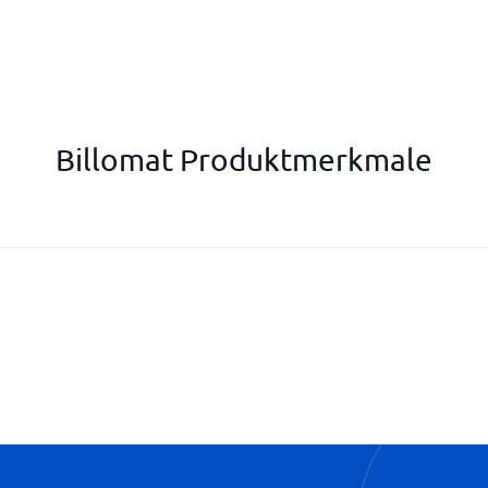
Billomat Produktmerkmale
Jahresbericht
Mobile Belegbearbeitung
Selbsthilfe
Vorgefertigte Vorlagen
Zeiterfassung