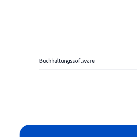
Buchhaltungssoftware
Automatische Berichte
Automatische Buchführung
Bankverbindung
Beratung
E-Invoicing
Jahresabschlüsse und Erklärung