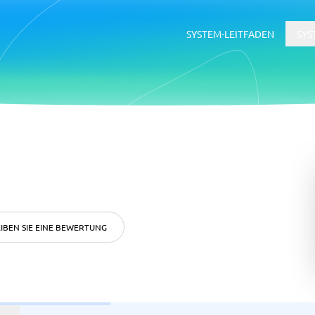
SYSTEM-LEITFADEN
SYS
erce
ERP
ce-Plattformen
ERP-System
Buchhaltungssoftware
Supply-Chain-Management-Softwa
WMS-System
IBEN SIE EINE BEWERTUNG
ätsmanagementsystem
Rekrutierung &
Bewerbermanagementsyste
ftware
tsmanagementsystem
Bewerbermanagementsystem