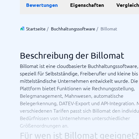
Bewertungen
Eigenschaften
Vergleic
Personalmanagementsystem
Vereinbarung & Unterzeichnung
Zeit & 
Startseite
/
Buchhaltungssoftware
/
Billomat
Dokumentenmanagementsystem
Projektm
Vertragsmanagementsystem
Ressourc
Zeiterfa
Beschreibung der Billomat
Billomat ist eine cloudbasierte Buchhaltungssoftware,
Nicht sicher, welches System?
speziell für Selbstständige, Freiberufler und kleine bis
Der Systemleitfaden findet in wenigen Minuten das Richti
mittelständische Unternehmen entwickelt wurde. Die
Plattform bietet Funktionen wie Rechnungsstellung,
Belegmanagement, Mahnwesen, automatische
Belegerkennung, DATEV-Export und API-Integration. 
verschiedenen Tarifen passt sich Billomat den individu
Bedürfnissen von Unternehmen unterschiedlicher
Größenordnungen an.
Für wen ist Billomat geeignet?