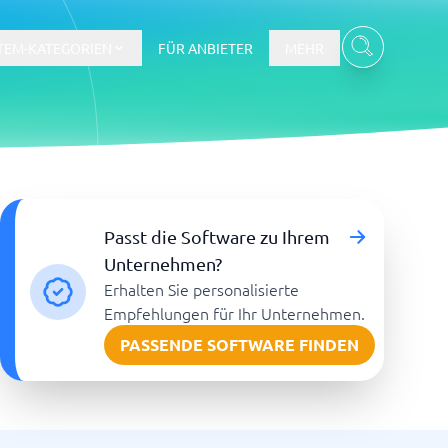
TEM-KATEGORIEN
FÜR ANBIETER
MEHR
Gehalts- und Buchhaltungswesen
Passt die Software zu Ihrem
Workforce Management System
Unternehmen?
Erhalten Sie personalisierte
re
Empfehlungen für Ihr Unternehmen.
PASSENDE SOFTWARE FINDEN
Ticketsystem und Helpdesk
m
Aufgabenverwaltungssystem
Helpdesk-System