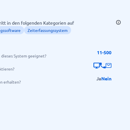
ritt in den folgenden Kategorien auf
gssoftware
Zeiterfassungssystem
11-500
 dieses System geeignet?
Alle Kategorien anzeigen
→
ktieren?
Ja
Nein
on erhalten?