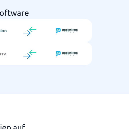
software
ien auf