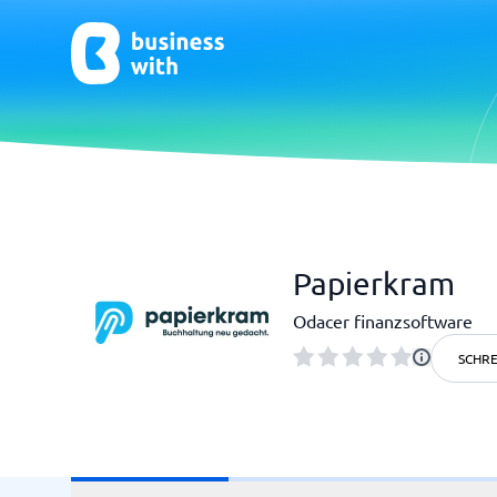
CRM & Marketing
E-Comm
Papierkram
CRM
E-Commer
Odacer finanzsoftware
SCHRE
HR & Talent
Qualit
HR-Software
Praxisso
LMS
Qualitä