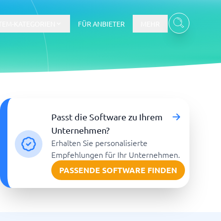
TEM-KATEGORIEN
FÜR ANBIETER
MEHR
Gehalts- und Buchhaltungswesen
Passt die Software zu Ihrem
Workforce Management System
Unternehmen?
Erhalten Sie personalisierte
re
Empfehlungen für Ihr Unternehmen.
PASSENDE SOFTWARE FINDEN
Ticketsystem und Helpdesk
m
Aufgabenverwaltungssystem
Helpdesk-System