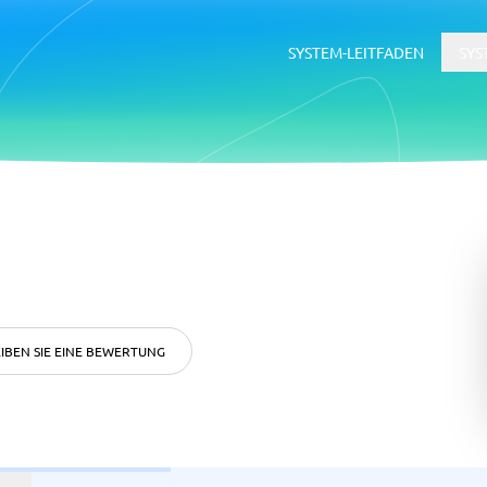
SYSTEM-LEITFADEN
SYS
erce
ERP
ce-Plattformen
ERP-System
Buchhaltungssoftware
Supply-Chain-Management-Softwa
WMS-System
IBEN SIE EINE BEWERTUNG
ätsmanagementsystem
Rekrutierung &
Bewerbermanagementsyste
ftware
tsmanagementsystem
Bewerbermanagementsystem