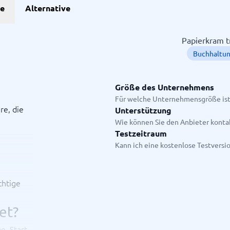
he
Alternative
Projekte
Papierkram t
Buchhaltun
anagement-Tools
enplanungstools
ssungssystem
Größe des Unternehmens
Für welche Unternehmensgröße ist
re, die
Unterstützung
Startanleitung
Wie können Sie den Anbieter konta
ge.
Testzeitraum
Kann ich eine kostenlose Testversi
chtige
et?
e, Start-