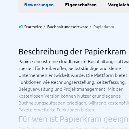
Bewertungen
Eigenschaften
Vergleic
Personalmanagementsystem
Vereinbarung & Unterzeichnung
Zeit & 
Startseite
/
Buchhaltungssoftware
/
Papierkram
Dokumentenmanagementsystem
Projektm
Vertragsmanagementsystem
Ressourc
Zeiterfa
Beschreibung der Papierkram
Papierkram ist eine cloudbasierte Buchhaltungssoftwa
Nicht sicher, welches System?
speziell für Freiberufler, Selbstständige und kleine
Der Systemleitfaden findet in wenigen Minuten das Richti
Unternehmen entwickelt wurde. Die Plattform bietet
Funktionen wie Rechnungserstellung, Zeiterfassung,
Belegverwaltung und Projektmanagement. Mit der
kostenlosen Version können Nutzer grundlegende
Buchhaltungsaufgaben erledigen, während kostenpfli
Pakete erweiterte Funktionen bieten.
Für wen ist Papierkram geeign
Die Software richtet sich an Freiberufler, Selbstständig