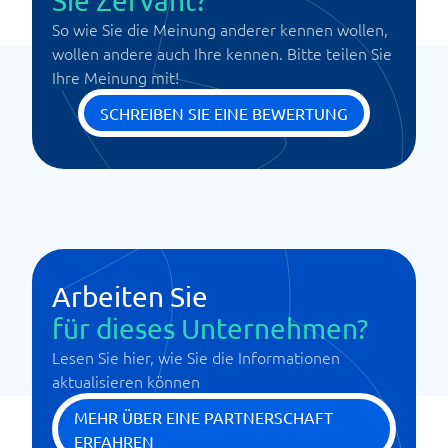
Sie Zervant?
So wie Sie die Meinung anderer kennen wollen,
wollen andere auch Ihre kennen. Bitte teilen Sie
Ihre Meinung mit!
SCHREIBEN SIE EINE BEWERTUNG
Arbeiten Sie
für dieses Unternehmen?
Lesen Sie hier, wie Sie die Informationen
aktualisieren können
MEHR ÜBER EINE PARTNERSCHAFT
ERFAHREN