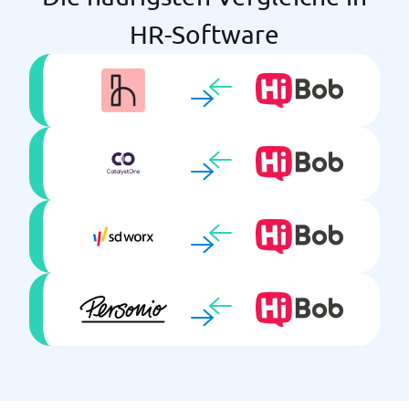
Learning Mgmt
HR-Software
Leistungsmanagement
Mitarbeitergespräche
Onboarding
Rekrutierung
Selbstbedienung
Verfügt über ein eigenes
Gehaltsabrechnungssystem
Vergütungsmanagement
Zeiterfassung
Zertifizierung