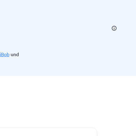
iBob
und
Alle Kategorien anzeigen
→