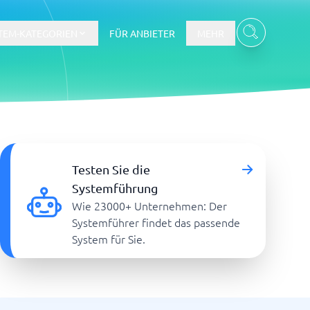
TEM-KATEGORIEN
FÜR ANBIETER
MEHR
Gehalts- und Buchhaltungswesen
Testen Sie die
Workforce Management System
Systemführung
Wie 23000+ Unternehmen: Der
re
Systemführer findet das passende
System für Sie.
Ticketsystem und Helpdesk
m
Aufgabenverwaltungssystem
Helpdesk-System