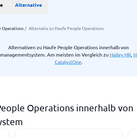
he
Alternative
Projekte
e Operations
/
Alternativ zu Haufe People Operations
anagement-Tools
enplanungstools
Alternativen zu Haufe People Operations innerhalb von
ssungssystem
lmanagementsystem. Am meisten im Vergleich zu
Hailey HR
,
H
CatalystOne
.
Startanleitung
ge.
People Operations innerhalb von
ystem