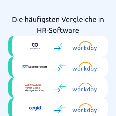
Virtuelle Klassenzimmer
Niederlassungsregister
Zertifizierungen
Projektleitung
Zielmanagement und Leistung (kombiniert)
Die häufigsten Vergleiche in
Rechnung
Ressourcenmanagement
HR-Software
Zeitplanung