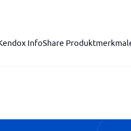
Kendox InfoShare Produktmerkmal
Nachvollziehbare Änderungen
Versionsverwaltung
Verwaltung in Echtzeit
Verwaltung von Genehmigung