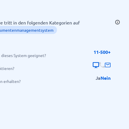
 tritt in den folgenden Kategorien auf
umentenmanagementsystem
11-500+
 dieses System geeignet?
Alle Kategorien anzeigen
→
ktieren?
Ja
Nein
on erhalten?