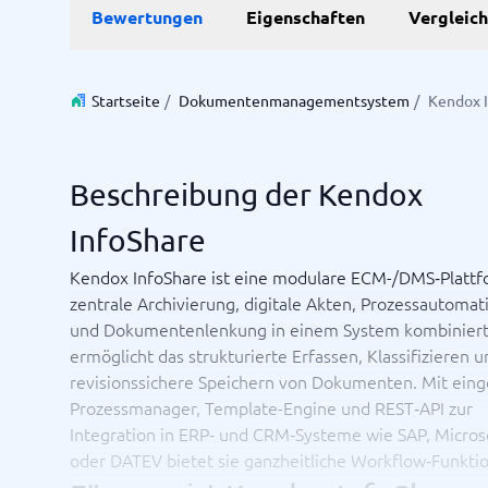
Bewertungen
Eigenschaften
Vergleic
Personalmanagementsystem
Vereinbarung & Unterzeichnung
Zeit & 
Startseite
/
Dokumentenmanagementsystem
/
Kendox 
Dokumentenmanagementsystem
Projektm
Vertragsmanagementsystem
Ressourc
Zeiterfa
Beschreibung der Kendox
InfoShare
Nicht sicher, welches System?
Der Systemleitfaden findet in wenigen Minuten das Richti
Kendox InfoShare ist eine modulare ECM-/DMS‑Plattf
zentrale Archivierung, digitale Akten, Prozessautomat
und Dokumentenlenkung in einem System kombiniert.
ermöglicht das strukturierte Erfassen, Klassifizieren 
revisionssichere Speichern von Dokumenten. Mit ei
Prozessmanager, Template-Engine und REST‑API zur
Integration in ERP‑ und CRM‑Systeme wie SAP, Micros
oder DATEV bietet sie ganzheitliche Workflow‑Funktion