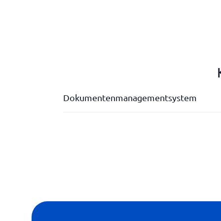
Dokumentenmanagementsystem
Benachrichtigungen
Dokumentvorlagen
E-Signatur
Erweiterte Suchfunktion
Integrierbar