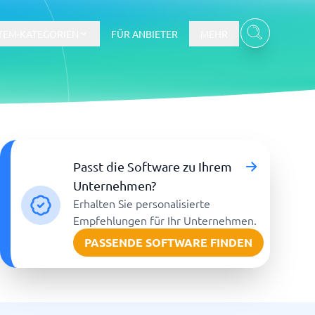
TEM-KATEGORIEN
FÜR ANBIETER
MEHR
Gehalts- und Buchhaltungswesen
Passt die Software zu Ihrem
Workforce Management System
Unternehmen?
Erhalten Sie personalisierte
re
Empfehlungen für Ihr Unternehmen.
PASSENDE SOFTWARE FINDEN
Ticketsystem und Helpdesk
m
Aufgabenverwaltungssystem
Helpdesk-System