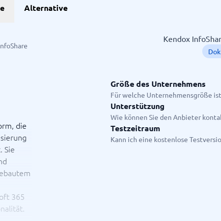
he
Alternative
Projekte
Kendox InfoShare
InfoShare
Dok
anagement-Tools
enplanungstools
ssungssystem
Größe des Unternehmens
Für welche Unternehmensgröße ist
Unterstützung
Startanleitung
Wie können Sie den Anbieter konta
ge.
orm, die
Testzeitraum
isierung
Kann ich eine kostenlose Testversi
 Sie
und
ngebautem
oft 365
alität.