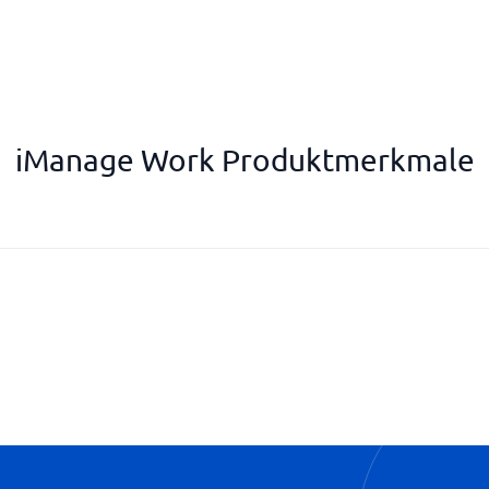
iManage Work Produktmerkmale
Nachvollziehbare Änderungen
Versionsverwaltung
Verwaltung in Echtzeit
Verwaltung von Genehmigung