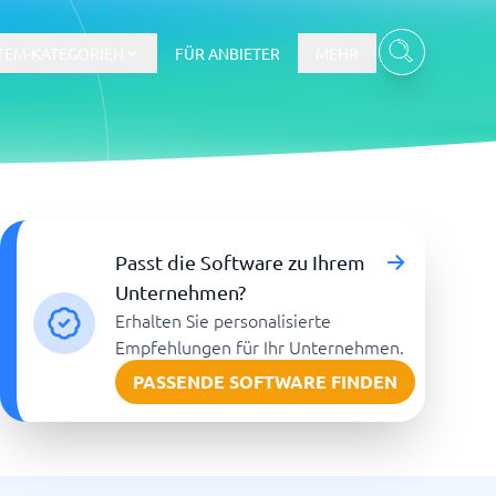
TEM-KATEGORIEN
FÜR ANBIETER
MEHR
Gehalts- und Buchhaltungswesen
Passt die Software zu Ihrem
Workforce Management System
Unternehmen?
Erhalten Sie personalisierte
re
Empfehlungen für Ihr Unternehmen.
PASSENDE SOFTWARE FINDEN
Ticketsystem und Helpdesk
m
Aufgabenverwaltungssystem
Helpdesk-System