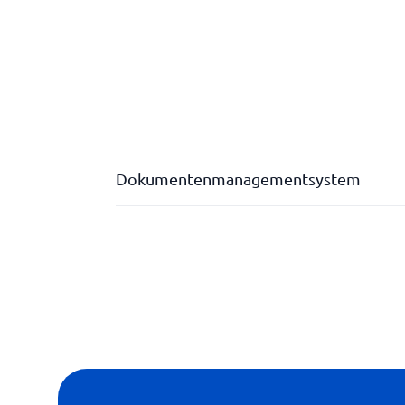
Dokumentenmanagementsystem
Benachrichtigungen
Dokumentvorlagen
E-Signatur
Erweiterte Suchfunktion
Integrierbar