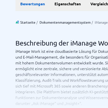
Bewertungen
Eigenschaften
Vergleic
Personalmanagementsystem
Vereinbarung & Unterzeichnung
Zeit & 
Startseite
/
Dokumentenmanagementsystem
/
iManage
Dokumentenmanagementsystem
Projektm
Vertragsmanagementsystem
Ressourc
Zeiterfa
Beschreibung der iManage Wo
iManage Work ist eine cloudbasierte Lösung für Dok
Nicht sicher, welches System?
und E-Mail-Management, die besonders für Organisat
Der Systemleitfaden findet in wenigen Minuten das Richti
mit hohem Dokumentenvolumen entwickelt wurde. S
ermöglicht eine zentrale, sichere und versionierte Ab
geschäftsrelevanter Informationen, unterstützt autom
Klassifizierung, Audit-Trails und Workflowsteuerung u
sich tief mit Microsoft 365 sowie anderen Branchens
integrieren. Die Plattform bietet zusätzlich KI-gestütz
Funktionen zur Dokumentenanalyse und Wissensvern
darunter „Ask iManage“ und „Insight+“.