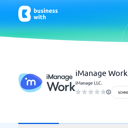
CRM & Marketing
E-Comm
iManage Work
CRM
E-Commer
iManage LLC.
SCHRE
HR & Talent
Qualit
HR-Software
Praxisso
LMS
Qualitä