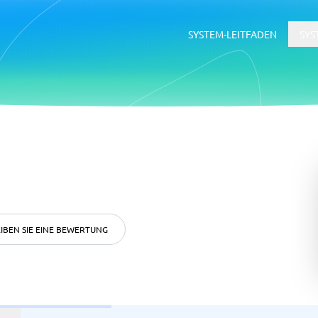
SYSTEM-LEITFADEN
SYS
erce
ERP
ce-Plattformen
ERP-System
Buchhaltungssoftware
Supply-Chain-Management-Softwa
WMS-System
IBEN SIE EINE BEWERTUNG
ätsmanagementsystem
Rekrutierung &
Bewerbermanagementsyste
ftware
tsmanagementsystem
Bewerbermanagementsystem