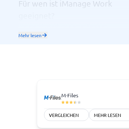
Für wen ist iManage Work
geeignet?
iManage richtet sich vor allem an Kanzleien,
Rechtsabteilungen, Finanzdienstleister und Consultin
Mehr lesen
die täglich mit einer Vielzahl sensibler Dokumente arb
Die Lösung eignet sich besonders für Organisationen
30 Nutzer:innen, die Wert auf Rechtskonformität, ho
Nutzerakzeptanz und revisionssicheres Wissensman
legen. Kleinere Unternehmen ohne strukturierte
Aktenführung oder komplexe Berechtigungssysteme
mit einer schlankeren DMS-Alternative besser bedient
M-Files
VERGLEICHEN
MEHR LESEN