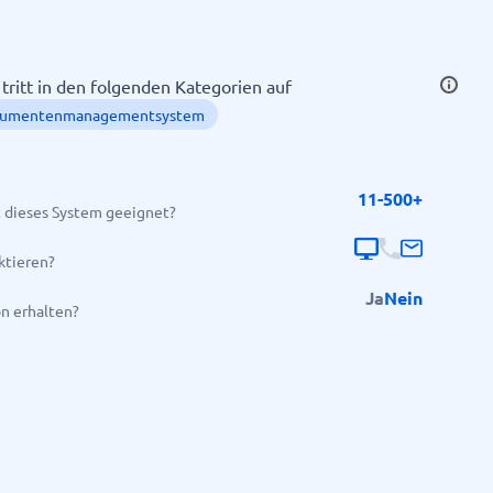
ritt in den folgenden Kategorien auf
umentenmanagementsystem
11-500+
 dieses System geeignet?
Alle Kategorien anzeigen
→
ktieren?
Ja
Nein
on erhalten?