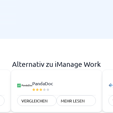
gfirmen,
eiten.
 ab etwa
he
agement
Alternativ zu iManage Work
 wären
.
PandaDoc
VERGLEICHEN
MEHR LESEN