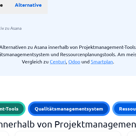
he
Alternative
Projekte
tiv zu Asana
anagement-Tools
enplanungstools
Alternativen zu Asana innerhalb von Projektmanagement-Tools
ssungssystem
tätsmanagementsystem und Ressourcenplanungstools. Am meis
Vergleich zu
Centuri
,
Odoo
und
Smartplan
.
Startanleitung
ge.
nt-Tools
Qualitätsmanagementsystem
Ressou
 innerhalb von Projektmanagemen