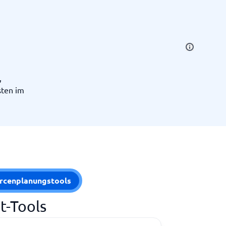
,
ten im
Alle Kategorien anzeigen
→
rcenplanungstools
t-Tools