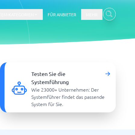
TEM-KATEGORIEN
FÜR ANBIETER
MEHR
Gehalts- und Buchhaltungswesen
Testen Sie die
Workforce Management System
Systemführung
Wie 23000+ Unternehmen: Der
re
Systemführer findet das passende
System für Sie.
Ticketsystem und Helpdesk
m
Aufgabenverwaltungssystem
Helpdesk-System