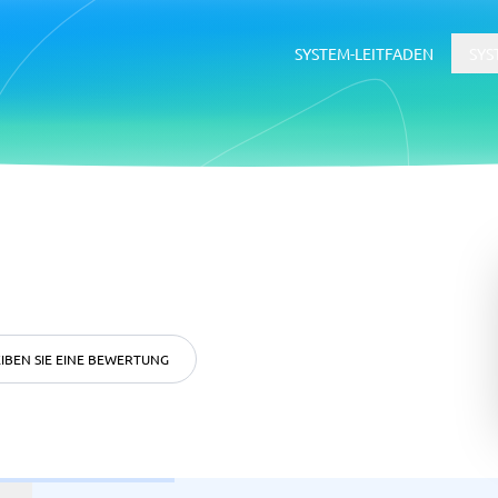
SYSTEM-LEITFADEN
SYS
erce
ERP
ce-Plattformen
ERP-System
Buchhaltungssoftware
Supply-Chain-Management-Softwa
WMS-System
IBEN SIE EINE BEWERTUNG
ätsmanagementsystem
Rekrutierung &
Bewerbermanagementsyste
ftware
tsmanagementsystem
Bewerbermanagementsystem