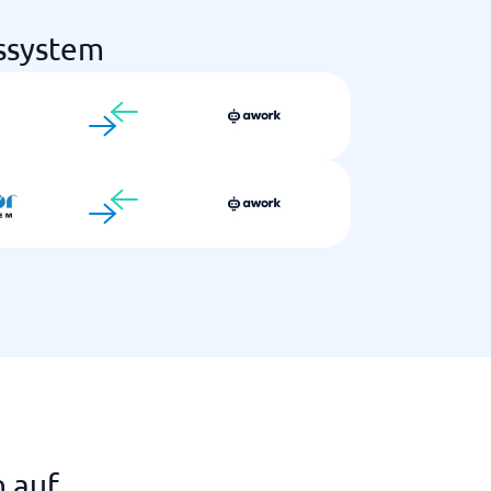
gssystem
n auf