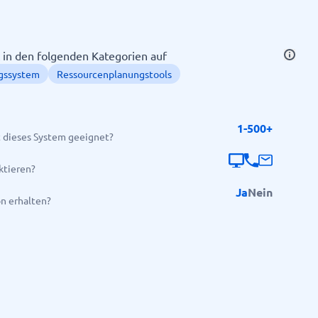
t in den folgenden Kategorien auf
ngssystem
Ressourcenplanungstools
1-500+
 dieses System geeignet?
Alle Kategorien anzeigen
→
ktieren?
Ja
Nein
on erhalten?