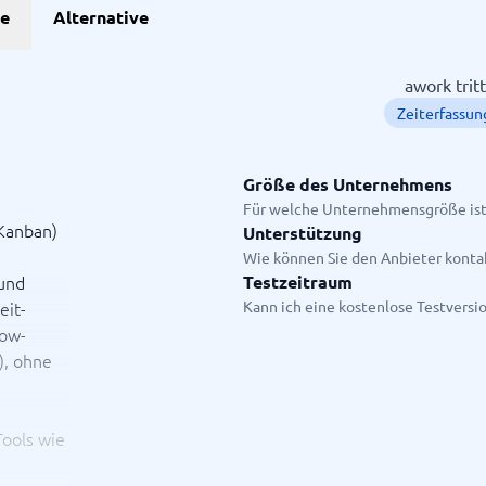
he
Alternative
Projekte
awork trit
Zeiterfassu
anagement-Tools
enplanungstools
ssungssystem
Größe des Unternehmens
Für welche Unternehmensgröße ist
 Kanban)
Unterstützung
Startanleitung
Wie können Sie den Anbieter konta
ge.
 und
Testzeitraum
eit-
Kann ich eine kostenlose Testversi
low-
), ohne
Tools wie