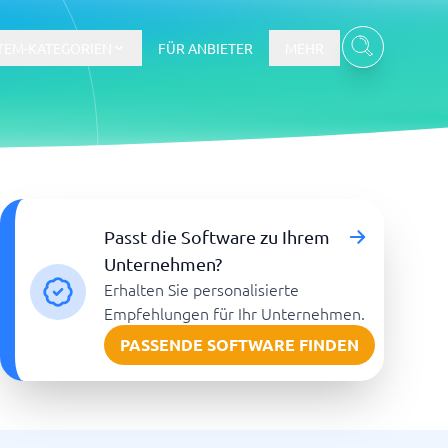
TEM-KATEGORIEN
FÜR ANBIETER
MEHR
Gehalts- und Buchhaltungswesen
Passt die Software zu Ihrem
Workforce Management System
Unternehmen?
Erhalten Sie personalisierte
re
Empfehlungen für Ihr Unternehmen.
PASSENDE SOFTWARE FINDEN
Ticketsystem und Helpdesk
m
Aufgabenverwaltungssystem
Helpdesk-System