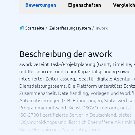
Bewertungen
Eigenschaften
Vergleic
Personalmanagementsystem
Vereinbarung & Unterzeichnung
Zeit & 
Startseite
/
Zeiterfassungssystem
/
awork
Dokumentenmanagementsystem
Projektm
Vertragsmanagementsystem
Ressourc
Zeiterfa
Beschreibung der awork
awork vereint Task-/Projektplanung (Gantt, Timeline,
Nicht sicher, welches System?
mit Ressourcen- und Team-Kapazitätsplanung sowie
Der Systemleitfaden findet in wenigen Minuten das Richti
integrierter Zeiterfassung, ideal für digitale Agentur‑
Dienstleistungsteams. Die Plattform unterstützt Echtz
Zusammenarbeit, Dateihandling, Vorlagen und Workf
Automatisierungen (z. B. Erinnerungen, Statuswechsel
Programmieraufwand. Sie ist DSGVO-konform, nutzt
ISO‑27001-zertifizierte Server in Deutschland, bietet
iOS/Android-Apps und lässt sich über offene APIs mit 
Slack, Personio und Zapier integrieren.