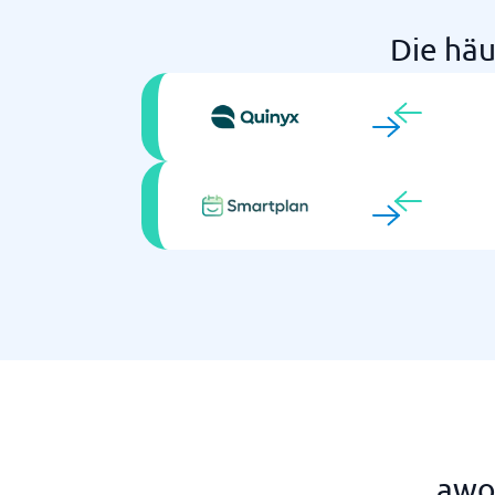
Die häu
awor