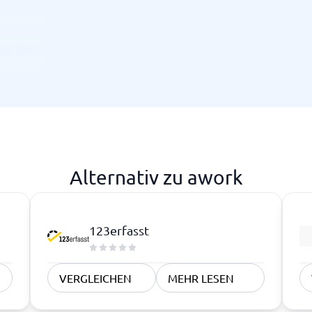
ms, die
ng und
r kleine
Alternativ zu awork
123erfasst
VERGLEICHEN
MEHR LESEN