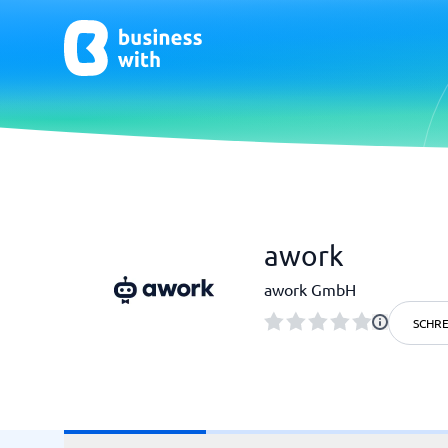
CRM & Marketing
E-Comm
awork
CRM
E-Commer
awork GmbH
SCHRE
HR & Talent
Qualit
HR-Software
Praxisso
LMS
Qualitä