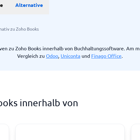
he
Alternative
Projekte
nativ zu Zoho Books
anagement-Tools
enplanungstools
iven zu Zoho Books innerhalb von Buchhaltungssoftware. Am m
ssungssystem
Vergleich zu
Odoo
,
Uniconta
und
Finago Office
.
Startanleitung
ge.
ooks innerhalb von