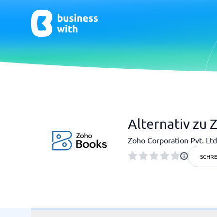
CRM & Marketing
E-Comm
Alternativ zu
CRM
E-Commer
Zoho Corporation Pvt. Ltd
SCHRE
HR & Talent
Qualit
HR-Software
Praxisso
LMS
Qualitä