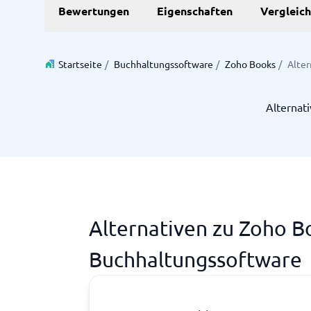
Bewertungen
Eigenschaften
Vergleic
Personalmanagementsystem
Vereinbarung & Unterzeichnung
Zeit & 
Startseite
/
Buchhaltungssoftware
/
Zoho Books
/
Alter
Dokumentenmanagementsystem
Projektm
Vertragsmanagementsystem
Ressourc
Alternat
Zeiterfa
Nicht sicher, welches System?
Der Systemleitfaden findet in wenigen Minuten das Richti
Alternativen zu Zoho B
Buchhaltungssoftware