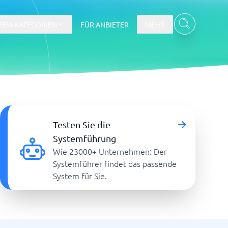
TEM-KATEGORIEN
FÜR ANBIETER
MEHR
Gehalts- und Buchhaltungswesen
Testen Sie die
Workforce Management System
Systemführung
Wie 23000+ Unternehmen: Der
re
Systemführer findet das passende
System für Sie.
Ticketsystem und Helpdesk
m
Aufgabenverwaltungssystem
Helpdesk-System