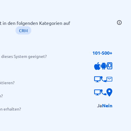
tt in den folgenden Kategorien auf
CRM
101-500+
 dieses System geeignet?
Alle Kategorien anzeigen
→
ktieren?
n?
Ja
Nein
on erhalten?