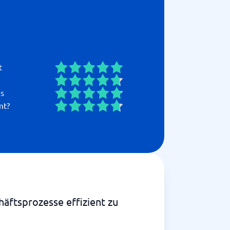
t
is
mt?
häftsprozesse effizient zu