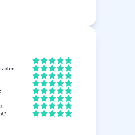
ranten
t
is
mt?