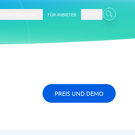
TEM-KATEGORIEN
FÜR ANBIETER
MEHR
Gehalts- und Buchhaltungswesen
Workforce Management System
re
PREIS UND DEMO
Ticketsystem und Helpdesk
m
Aufgabenverwaltungssystem
Helpdesk-System