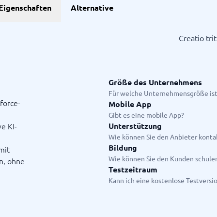
Eigenschaften
Alternative
Projekte
Creatio tri
anagement-Tools
enplanungstools
ssungssystem
Größe des Unternehmens
Für welche Unternehmensgröße ist
sforce-
Mobile App
Startanleitung
Gibt es eine mobile App?
ge.
e KI-
Unterstützung
Wie können Sie den Anbieter konta
Bildung
mit
Wie können Sie den Kunden schule
n, ohne
Testzeitraum
Kann ich eine kostenlose Testversi