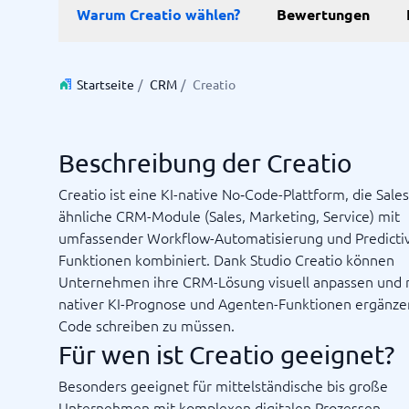
Warum Creatio wählen?
Bewertungen
Personalmanagementsystem
Vereinbarung & Unterzeichnung
Zeit & 
Startseite
/
CRM
/
Creatio
Dokumentenmanagementsystem
Projektm
Vertragsmanagementsystem
Ressourc
Zeiterfa
Beschreibung der Creatio
Creatio ist eine KI-native No‑Code-Plattform, die Sale
Nicht sicher, welches System?
ähnliche CRM-Module (Sales, Marketing, Service) mit
Der Systemleitfaden findet in wenigen Minuten das Richti
umfassender Workflow-Automatisierung und Predictiv
Funktionen kombiniert. Dank Studio Creatio können
Unternehmen ihre CRM-Lösung visuell anpassen und 
nativer KI-Prognose und Agenten-Funktionen ergänze
Code schreiben zu müssen.
Für wen ist Creatio geeignet?
Besonders geeignet für mittelständische bis große
Unternehmen mit komplexen digitalen Prozessen.