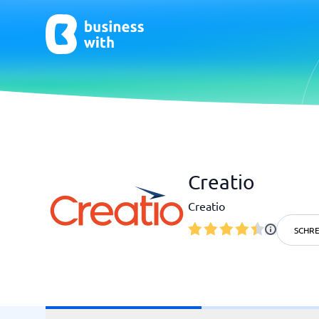
CRM & Marketing
E-Comm
Creatio
CRM
E-Commer
Creatio
SCHRE
HR & Talent
Qualit
HR-Software
Praxisso
LMS
Qualitä