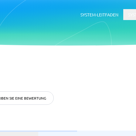
SYSTEM-LEITFADEN
SYS
erce
ERP
ce-Plattformen
ERP-System
Buchhaltungssoftware
Supply-Chain-Management-Softwa
WMS-System
IBEN SIE EINE BEWERTUNG
ätsmanagementsystem
Rekrutierung &
Bewerbermanagementsyste
ftware
tsmanagementsystem
Bewerbermanagementsystem