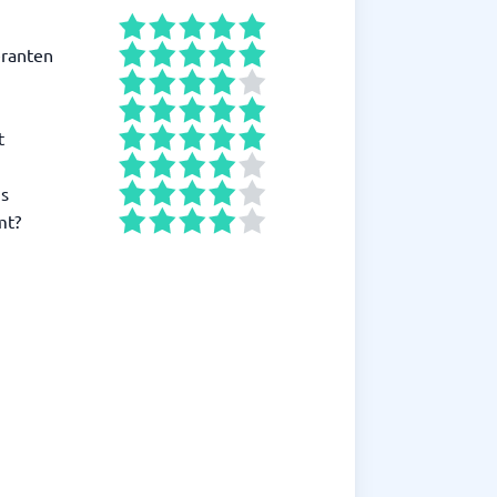
ranten
t
is
mt?