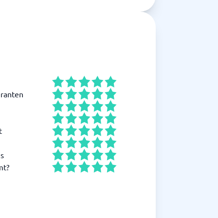
ranten
t
is
mt?