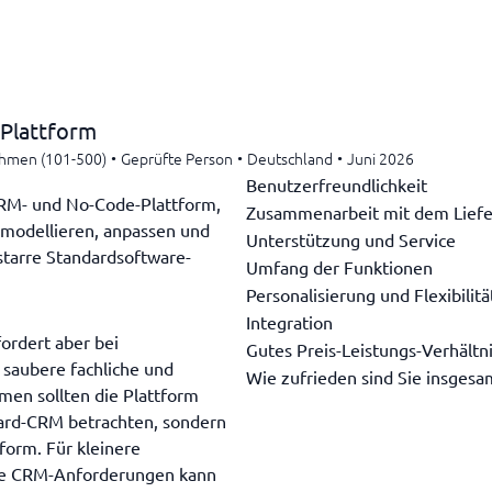
Plattform
ehmen (101-500)
•
Geprüfte Person
•
Deutschland
•
Juni 2026
Benutzerfreundlichkeit
RM- und No-Code-Plattform,
Zusammenarbeit mit dem Liefe
 modellieren, anpassen und
Unterstützung und Service
 starre Standardsoftware-
Umfang der Funktionen
Personalisierung und Flexibilitä
Integration
fordert aber bei
Gutes Preis-Leistungs-Verhältn
 saubere fachliche und
Wie zufrieden sind Sie insgesa
men sollten die Plattform
ndard-CRM betrachten, sondern
tform. Für kleinere
che CRM-Anforderungen kann