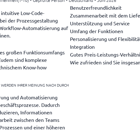
ernehmen(1-10)
•
Geprüfte Person
•
Deutschland
•
Juni 2026
Benutzerfreundlichkeit
 intuitive Low-Code-
Zusammenarbeit mit dem Liefe
t bei der Prozessgestaltung
Unterstützung und Service
 Workflow-Automatisierung auf
Umfang der Funktionen
inen.
Personalisierung und Flexibilitä
Integration
des großen Funktionsumfangs
Gutes Preis-Leistungs-Verhältn
 Zudem sind komplexe
Wie zufrieden sind Sie insgesa
echnischem Know-how
E WERDEN IHRER MEINUNG NACH DURCH
ierung und Automatisierung
 Geschäftsprozesse. Dadurch
duzieren, Informationen
arbeit zwischen den Teams
 Prozessen und einer höheren