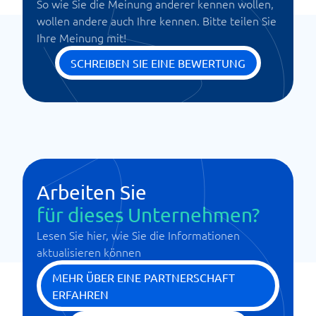
So wie Sie die Meinung anderer kennen wollen,
wollen andere auch Ihre kennen. Bitte teilen Sie
Ihre Meinung mit!
SCHREIBEN SIE EINE BEWERTUNG
Arbeiten Sie
für dieses Unternehmen?
Lesen Sie hier, wie Sie die Informationen
aktualisieren können
MEHR ÜBER EINE PARTNERSCHAFT
ERFAHREN