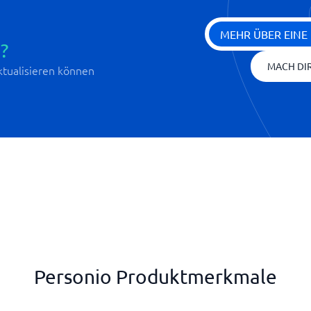
MEHR ÜBER EINE
?
MACH DIR
aktualisieren können
Personio Produktmerkmale