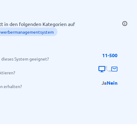
itt in den folgenden Kategorien auf
ewerbermanagementsystem
11-500
 dieses System geeignet?
Alle Kategorien anzeigen
→
ktieren?
Ja
Nein
on erhalten?