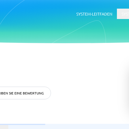
SYSTEM-LEITFADEN
SYS
erce
ERP
ce-Plattformen
ERP-System
Buchhaltungssoftware
Supply-Chain-Management-Softwa
WMS-System
IBEN SIE EINE BEWERTUNG
ätsmanagementsystem
Rekrutierung &
Bewerbermanagementsyste
ftware
tsmanagementsystem
Bewerbermanagementsystem