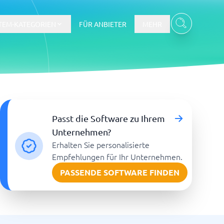
TEM-KATEGORIEN
FÜR ANBIETER
MEHR
Gehalts- und Buchhaltungswesen
Passt die Software zu Ihrem
Workforce Management System
Unternehmen?
Erhalten Sie personalisierte
re
Empfehlungen für Ihr Unternehmen.
PASSENDE SOFTWARE FINDEN
Ticketsystem und Helpdesk
m
Aufgabenverwaltungssystem
Helpdesk-System