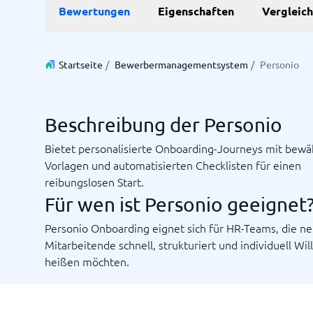
Bewertungen
Eigenschaften
Vergleic
Personalmanagementsystem
Vereinbarung & Unterzeichnung
Zeit & 
Startseite
/
Bewerbermanagementsystem
/
Personio
Dokumentenmanagementsystem
Projektm
Vertragsmanagementsystem
Ressourc
Zeiterfa
Beschreibung der Personio
Bietet personalisierte Onboarding-Journeys mit bewä
Nicht sicher, welches System?
Vorlagen und automatisierten Checklisten für einen
Der Systemleitfaden findet in wenigen Minuten das Richti
reibungslosen Start.
Für wen ist Personio geeignet
Personio Onboarding eignet sich für HR-Teams, die n
Mitarbeitende schnell, strukturiert und individuell W
heißen möchten.