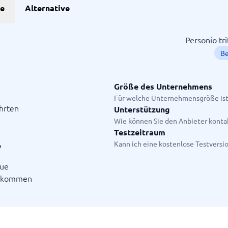
he
Alternative
Projekte
Personio tr
B
anagement-Tools
enplanungstools
ssungssystem
Größe des Unternehmens
Für welche Unternehmensgröße ist
hrten
Unterstützung
Startanleitung
Wie können Sie den Anbieter konta
ge.
Testzeitraum
Kann ich eine kostenlose Testversi
?
eue
illkommen