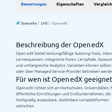
Bewertungen
Eigenschaften
Vergleic
Personalmanagementsystem
Vereinbarung & Unterzeichnung
Zeit & 
Startseite
/
LMS
/
Open edX
Dokumentenmanagementsystem
Projektm
Vertragsmanagementsystem
Ressourc
Zeiterfa
Beschreibung der Open edX
Open edX bietet leistungsfähige Autoring-Tools, inter
Nicht sicher, welches System?
Lernsequenzen, integrierte Foren, Lernpfade, Assess
Der Systemleitfaden findet in wenigen Minuten das Richti
und umfangreiche Analytics. Varianten können selbst
oder über Managed-Service-Provider betrieben werde
Für wen ist Open edX geeignet
Open edX richtet sich an Hochschulen, Universitäten,
öffentliche Einrichtungen und Großunternehmen, die
hochgradig anpassbare, skalierbare Lernplattformen
wünschen.