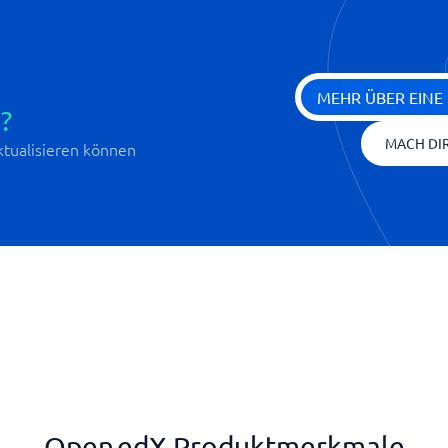
MEHR ÜBER EINE
?
MACH DIR
aktualisieren können
Open edX Produktmerkmale