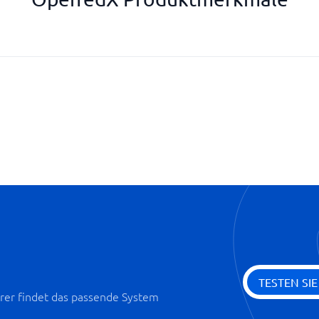
offene Quelle
Organisationsstruktur und Hier
Preboarding
Prüfung und Bewertung
SCORM-kompatibel
SSO und Integration
Statistiken und Dashboards
Verfügt über ein Autorentool
Videos erstellen
Virtuelle Klassenzimmer
Zielmanagement und Leistung 
TESTEN SI
er findet das passende System