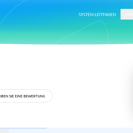
SYSTEM-LEITFADEN
SYS
erce
ERP
ce-Plattformen
ERP-System
Buchhaltungssoftware
Supply-Chain-Management-Softwa
WMS-System
IBEN SIE EINE BEWERTUNG
ätsmanagementsystem
Rekrutierung &
Bewerbermanagementsyste
ftware
tsmanagementsystem
Bewerbermanagementsystem