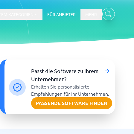
TEM-KATEGORIEN
FÜR ANBIETER
MEHR
Gehalts- und Buchhaltungswesen
Passt die Software zu Ihrem
Workforce Management System
Unternehmen?
Erhalten Sie personalisierte
re
Empfehlungen für Ihr Unternehmen.
PASSENDE SOFTWARE FINDEN
Ticketsystem und Helpdesk
m
Aufgabenverwaltungssystem
Helpdesk-System