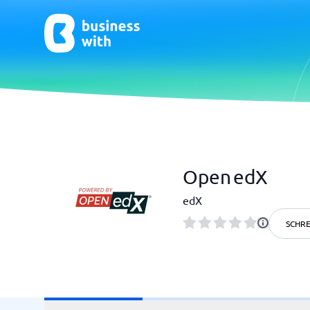
CRM & Marketing
E-Comm
Open edX
CRM
E-Commer
edX
SCHRE
HR & Talent
Qualit
HR-Software
Praxisso
LMS
Qualitä