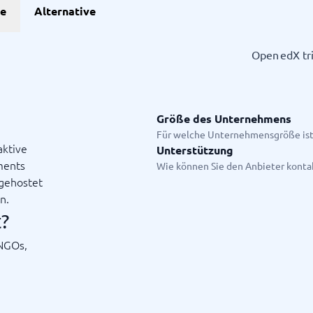
he
Alternative
Projekte
Open edX tri
anagement-Tools
enplanungstools
ssungssystem
Größe des Unternehmens
Für welche Unternehmensgröße ist
aktive
Unterstützung
ments
Startanleitung
Wie können Sie den Anbieter konta
ge.
 gehostet
n.
?
 NGOs,