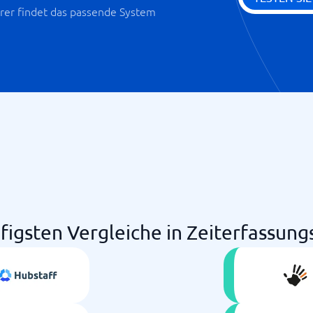
er findet das passende System
figsten Vergleiche in Zeiterfassun