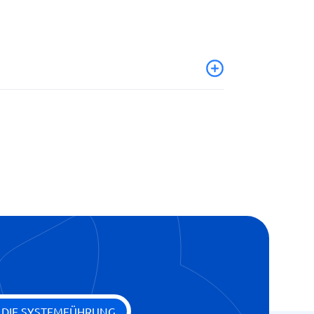
terstattung
ge
E DIE SYSTEMFÜHRUNG