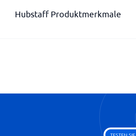
Hubstaff Produktmerkmale
Modul im ERP
Personalauftritte inkl.
Projektbuchhaltung und Berich
Push-Benachrichtigungen
Rechnungsstellung
Reisen und Zulagen
Verwaltet mehrere Tarifverträ
Zeitplan für die Arbeit
systemen
TESTEN SI