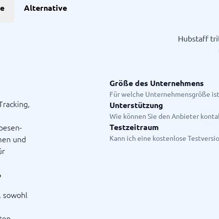
he
Alternative
Projekte
Hubstaff tr
anagement-Tools
enplanungstools
ssungssystem
Größe des Unternehmens
Für welche Unternehmensgröße ist
Tracking,
Unterstützung
Startanleitung
Wie können Sie den Anbieter konta
ge.
pesen-
Testzeitraum
emen und
Kann ich eine kostenlose Testversi
ür
?
, sowohl
sten