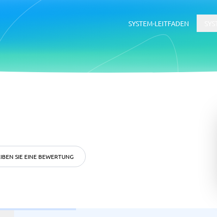
SYSTEM-LEITFADEN
SYS
erce
ERP
ce-Plattformen
ERP-System
Buchhaltungssoftware
Supply-Chain-Management-Softwa
WMS-System
IBEN SIE EINE BEWERTUNG
ätsmanagementsystem
Rekrutierung &
Bewerbermanagementsyste
ftware
tsmanagementsystem
Bewerbermanagementsystem