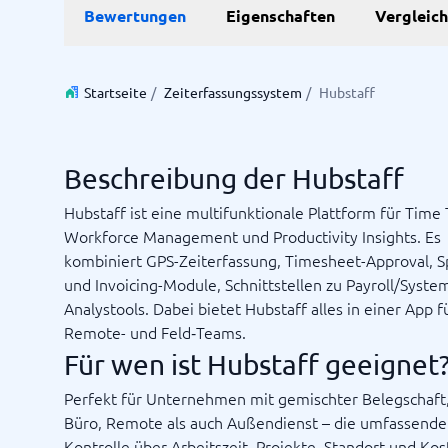
Bewertungen
Eigenschaften
Vergleic
Personalmanagementsystem
Vereinbarung & Unterzeichnung
Zeit & 
Startseite
/
Zeiterfassungssystem
/
Hubstaff
Dokumentenmanagementsystem
Projektm
Vertragsmanagementsystem
Ressourc
Zeiterfa
Beschreibung der Hubstaff
Hubstaff ist eine multifunktionale Plattform für Time 
Nicht sicher, welches System?
Workforce Management und Productivity Insights. Es
Der Systemleitfaden findet in wenigen Minuten das Richti
kombiniert GPS-Zeiterfassung, Timesheet-Approval, S
und Invoicing-Module, Schnittstellen zu Payroll/Syst
Analystools. Dabei bietet Hubstaff alles in einer App f
Remote- und Feld‑Teams.
Für wen ist Hubstaff geeignet
Perfekt für Unternehmen mit gemischter Belegschaft
Büro, Remote als auch Außendienst – die umfassende
Kontrolle über Arbeitszeit, Projekte, Standort und Ko