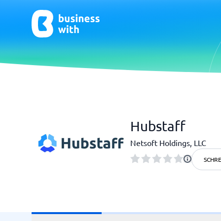
CRM & Marketing
E-Comm
Hubstaff
CRM
E-Commer
Netsoft Holdings, LLC
SCHRE
HR & Talent
Qualit
HR-Software
Praxisso
LMS
Qualitä