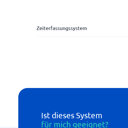
Zeiterfassungssystem
Abwesenheit & flexible Registrierung
Analysetools für die Optimierung
App
Arbeitsauftrag
Beglaubigung
Berichterstattung
Fahrtenbuch
Grundlage für das Gehalt
Integration mit verschiedenen Abrechnungs
Ist dieses System
für mich geeignet?