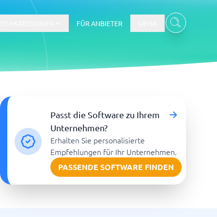
TEM-KATEGORIEN
FÜR ANBIETER
MEHR
Gehalts- und Buchhaltungswesen
Passt die Software zu Ihrem
Workforce Management System
Unternehmen?
Erhalten Sie personalisierte
re
Empfehlungen für Ihr Unternehmen.
PASSENDE SOFTWARE FINDEN
Ticketsystem und Helpdesk
m
Aufgabenverwaltungssystem
Helpdesk-System