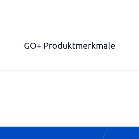
GO+ Produktmerkmale
Preboarding
Prüfung und Bewertung
SCORM-kompatibel
SSO und Integration
Statistiken und Dashboards
Verfügt über ein Autorentool
Zertifizierungen