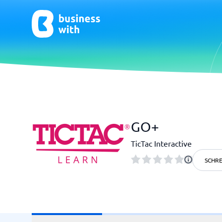
CRM & Marketing
E-Comm
GO+
CRM
E-Commer
TicTac Interactive
SCHRE
HR & Talent
Qualit
HR-Software
Praxisso
LMS
Qualitä