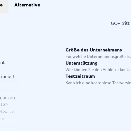
he
Alternative
Projekte
GO+ tritt
anagement-Tools
enplanungstools
ssungssystem
Größe des Unternehmens
Für welche Unternehmensgröße ist
ent
Unterstützung
Startanleitung
Wie können Sie den Anbieter konta
ge.
tioniert
Testzeitraum
Kann ich eine kostenlose Testversi
rgänzen
. GO+
etwa zur
um