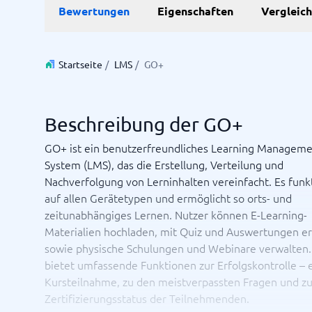
Bewertungen
Eigenschaften
Vergleic
Personalmanagementsystem
Vereinbarung & Unterzeichnung
Zeit & 
Startseite
/
LMS
/
GO+
Dokumentenmanagementsystem
Projektm
Vertragsmanagementsystem
Ressourc
Zeiterfa
Beschreibung der GO+
GO+ ist ein benutzerfreundliches Learning Managem
Nicht sicher, welches System?
System (LMS), das die Erstellung, Verteilung und
Der Systemleitfaden findet in wenigen Minuten das Richti
Nachverfolgung von Lerninhalten vereinfacht. Es funk
auf allen Gerätetypen und ermöglicht so orts- und
zeitunabhängiges Lernen. Nutzer können E-Learning-
Materialien hochladen, mit Quiz und Auswertungen e
sowie physische Schulungen und Webinare verwalten
bietet umfassende Funktionen zur Erfolgskontrolle – 
Kursteilnahme, zu den meistverpassten Fragen und z
Zertifizierungsstatus der Teilnehmenden.