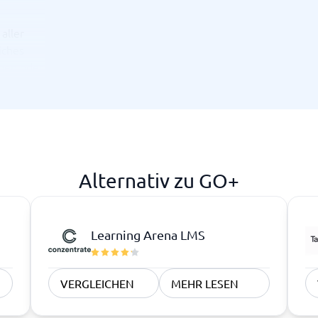
aller
iches
ngen oder
eams, die
 und
Alternativ zu GO+
Learning Arena LMS
VERGLEICHEN
MEHR LESEN