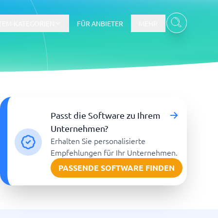
TEM-KATEGORIEN
FÜR ANBIETER
MEHR
Gehalts- und Buchhaltungswesen
Passt die Software zu Ihrem
Workforce Management System
Unternehmen?
Erhalten Sie personalisierte
re
Empfehlungen für Ihr Unternehmen.
PASSENDE SOFTWARE FINDEN
Ticketsystem und Helpdesk
m
Aufgabenverwaltungssystem
Helpdesk-System