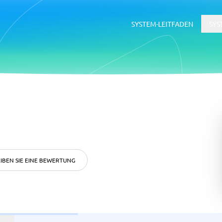
SYSTEM-LEITFADEN
SYS
erce
ERP
ce-Plattformen
ERP-System
Buchhaltungssoftware
Supply-Chain-Management-Softwa
WMS-System
IBEN SIE EINE BEWERTUNG
ätsmanagementsystem
Rekrutierung &
Bewerbermanagementsyste
ftware
tsmanagementsystem
Bewerbermanagementsystem