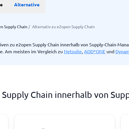
he
Alternative
Projekte
n Supply Chain
/
Alternativ zu e2open Supply Chain
anagement-Tools
enplanungstools
tiven zu e2open Supply Chain innerhalb von Supply-Chain-Man
ssungssystem
e. Am meisten im Vergleich zu
Netsuite
,
ADD*ONE
und
Dynam
Startanleitung
ge.
n Supply Chain innerhalb von Su