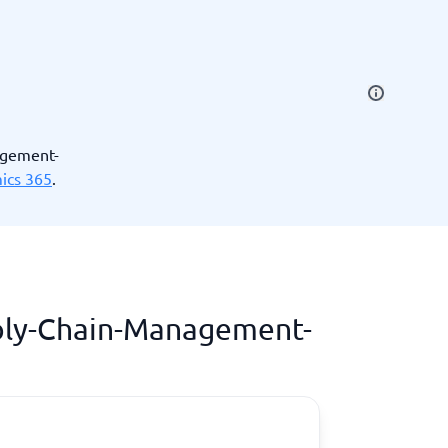
agement-
ics 365
.
Alle Kategorien anzeigen
→
pply-Chain-Management-