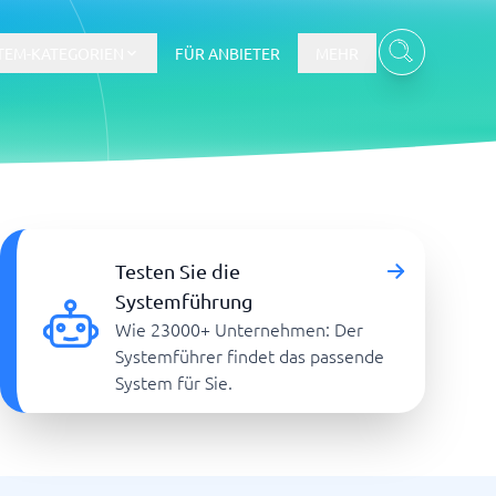
TEM-KATEGORIEN
FÜR ANBIETER
MEHR
Gehalts- und Buchhaltungswesen
Testen Sie die
Workforce Management System
Systemführung
Wie 23000+ Unternehmen: Der
re
Systemführer findet das passende
System für Sie.
Ticketsystem und Helpdesk
m
Aufgabenverwaltungssystem
Helpdesk-System