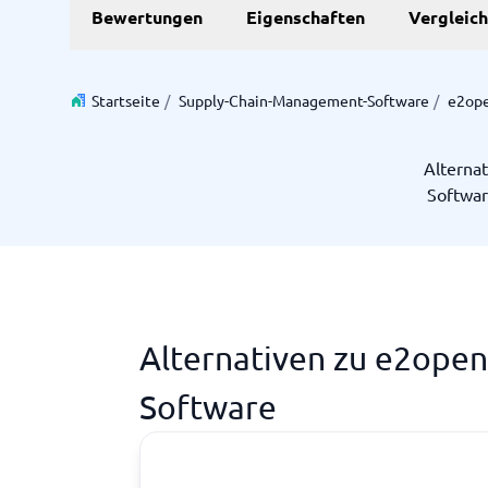
Bewertungen
Eigenschaften
Vergleic
Personalmanagementsystem
Vereinbarung & Unterzeichnung
Zeit & 
Startseite
/
Supply-Chain-Management-Software
/
e2ope
Dokumentenmanagementsystem
Projektm
Vertragsmanagementsystem
Ressourc
Alterna
Zeiterfa
Softwar
Nicht sicher, welches System?
Der Systemleitfaden findet in wenigen Minuten das Richti
Alternativen zu e2ope
Software