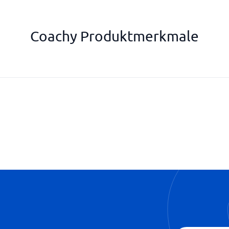
Coachy Produktmerkmale
Preboarding
Prüfung und Bewertung
SSO und Integration
Statistiken und Dashboards
Synchrones Lernen
Verfügt über ein Autorentool
Videos erstellen
Virtuelle Klassenzimmer
Zertifizierungen
Zielmanagement und Leistung 