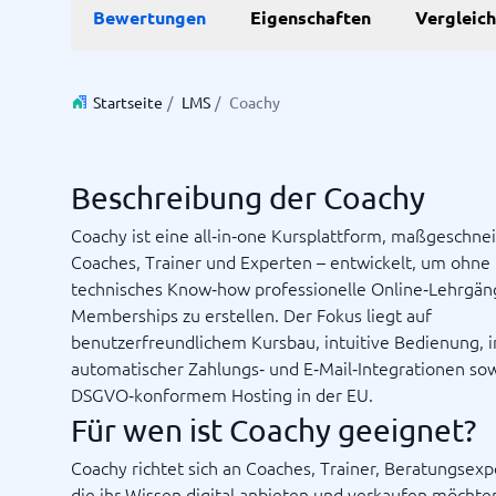
Bewertungen
Eigenschaften
Vergleic
Personalmanagementsystem
Vereinbarung & Unterzeichnung
Zeit & 
Startseite
/
LMS
/
Coachy
Dokumentenmanagementsystem
Projektm
Vertragsmanagementsystem
Ressourc
Zeiterfa
Beschreibung der Coachy
Coachy ist eine all‑in‑one Kursplattform, maßgeschnei
Nicht sicher, welches System?
Coaches, Trainer und Experten – entwickelt, um ohne
Der Systemleitfaden findet in wenigen Minuten das Richti
technisches Know‑how professionelle Online‑Lehrgän
Memberships zu erstellen. Der Fokus liegt auf
benutzerfreundlichem Kursbau, intuitive Bedienung, i
automatischer Zahlungs‑ und E‑Mail‑Integrationen so
DSGVO‑konformem Hosting in der EU.
Für wen ist Coachy geeignet?
Coachy richtet sich an Coaches, Trainer, Beratungsexp
die ihr Wissen digital anbieten und verkaufen möchten