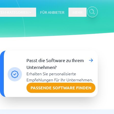
TEM-KATEGORIEN
FÜR ANBIETER
MEHR
Gehalts- und Buchhaltungswesen
Passt die Software zu Ihrem
Workforce Management System
Unternehmen?
Erhalten Sie personalisierte
re
Empfehlungen für Ihr Unternehmen.
PASSENDE SOFTWARE FINDEN
Ticketsystem und Helpdesk
m
Aufgabenverwaltungssystem
Helpdesk-System