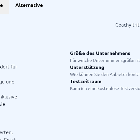
he
Alternative
Projekte
Coachy tri
anagement-Tools
enplanungstools
ssungssystem
Größe des Unternehmens
Für welche Unternehmensgröße ist
dert für
Unterstützung
Startanleitung
Wie können Sie den Anbieter konta
ge.
ge und
Testzeitraum
Kann ich eine kostenlose Testversi
nklusive
wie
erten,
. Es ist