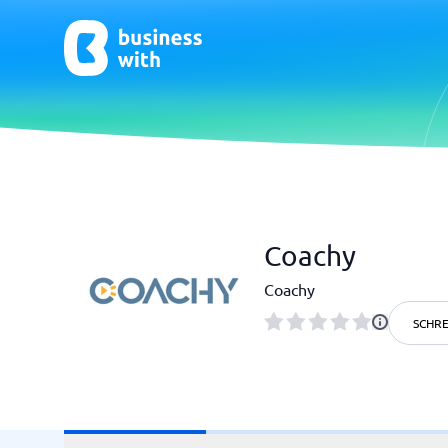
CRM & Marketing
E-Comm
Coachy
CRM
E-Commer
Coachy
SCHRE
HR & Talent
Qualit
HR-Software
Praxisso
LMS
Qualitä