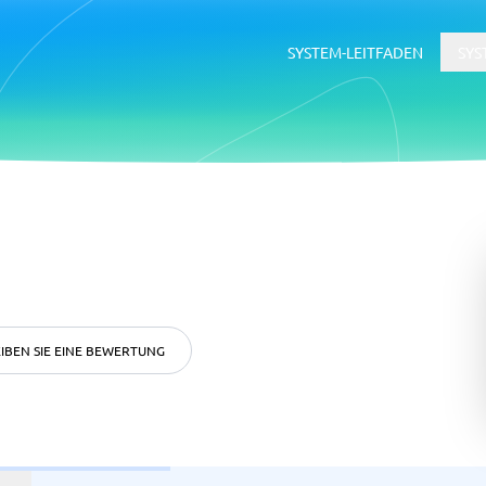
SYSTEM-LEITFADEN
SYS
erce
ERP
ce-Plattformen
ERP-System
Buchhaltungssoftware
Supply-Chain-Management-Softwa
WMS-System
IBEN SIE EINE BEWERTUNG
ätsmanagementsystem
Rekrutierung &
Bewerbermanagementsyste
ftware
tsmanagementsystem
Bewerbermanagementsystem