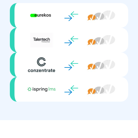
Synchrones Lernen
Verfügt über ein Autorentool
Videos erstellen
Virtuelle Klassenzimmer
Zertifizierungen
Zielmanagement und Leistung (kombiniert)