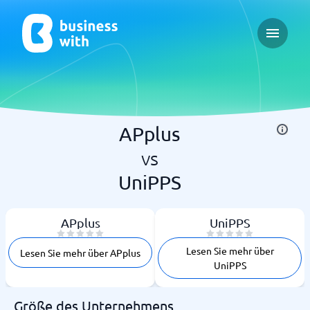
Open ma
APplus
vs
UniPPS
APplus
UniPPS
Lesen Sie mehr über
Lesen Sie mehr über APplus
UniPPS
Größe des Unternehmens