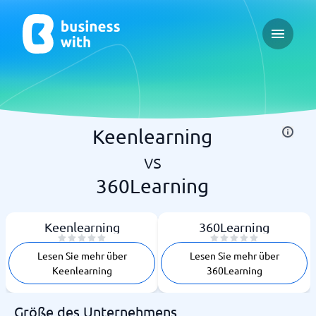
Open ma
Keenlearning
vs
360Learning
Keenlearning
360Learning
Lesen Sie mehr über
Lesen Sie mehr über
Keenlearning
360Learning
Größe des Unternehmens