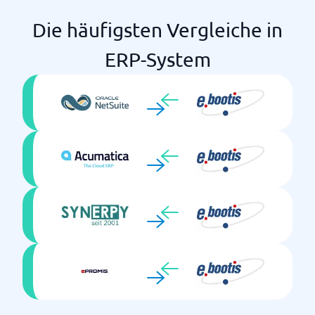
Lager und Logistik
Die häufigsten Vergleiche in
Lieferung
Projektleitung
ERP-System
Rechnung
Ressourcenmanagement
Zeitplanung