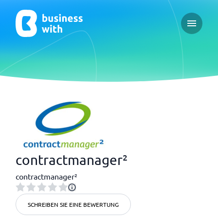
Open ma
contractmanager²
contractmanager²
SCHREIBEN SIE EINE BEWERTUNG